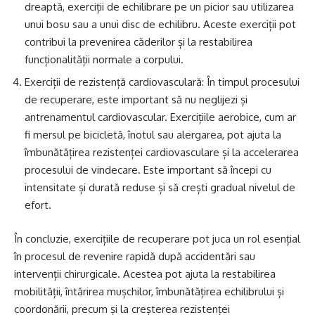
dreaptă, exerciții de echilibrare pe un picior sau utilizarea
unui bosu sau a unui disc de echilibru. Aceste exerciții pot
contribui la prevenirea căderilor și la restabilirea
funcționalității normale a corpului.
Exerciții de rezistență cardiovasculară: În timpul procesului
de recuperare, este important să nu neglijezi și
antrenamentul cardiovascular. Exercițiile aerobice, cum ar
fi mersul pe bicicletă, înotul sau alergarea, pot ajuta la
îmbunătățirea rezistenței cardiovasculare și la accelerarea
procesului de vindecare. Este important să începi cu
intensitate și durată reduse și să crești gradual nivelul de
efort.
În concluzie, exercițiile de recuperare pot juca un rol esențial
în procesul de revenire rapidă după accidentări sau
intervenții chirurgicale. Acestea pot ajuta la restabilirea
mobilității, întărirea mușchilor, îmbunătățirea echilibrului și
coordonării, precum și la creșterea rezistenței