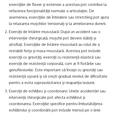
exercițiile de flexie și extensie a acestuia pot contribui la
refacerea funcționalității normale a articulației. De
asemenea, exercițiile de întindere sau stretching pot ajuta
la relaxarea mușchilor tensionați și la ameliorarea durerii.
Exerciții de întărire musculară: După un accident sau o
intervenție chirurgicală, mușchii pot deveni slăbiți și
atrofiați. Exercițiile de întărire musculară au rolul de a
restabili forța și masa musculară. Acestea pot include
exerciții cu greutăți, exerciții cu rezistență elastică sau
exerciții de rezistență corporală, cum ar fi flotările sau
genuflexiunile. Este important să începi cu greutăți sau
rezistență ușoară și să crești gradual nivelul de dificultate
pentru a evita suprasolicitarea și reapariția leziunii.
Exerciții de echilibru și coordonare: Unele accidentări sau
intervenții chirurgicale pot afecta echilibrul și
coordonarea. Exercițiile specifice pentru îmbunătățirea
echilibrului și coordonării pot include mersul pe o linie