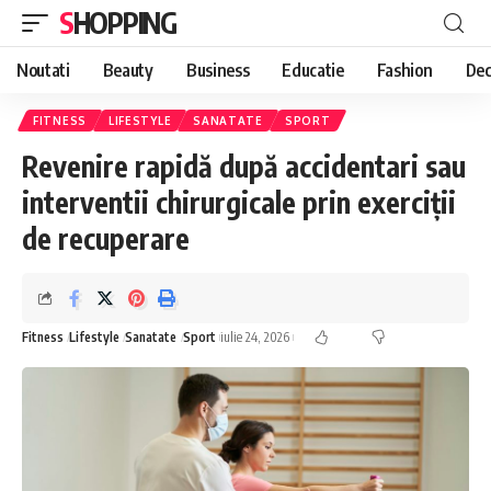
SHOPPING
Noutati
Beauty
Business
Educatie
Fashion
Dec
FITNESS
LIFESTYLE
SANATATE
SPORT
Revenire rapidă după accidentari sau
interventii chirurgicale prin exerciții
de recuperare
Fitness
Lifestyle
Sanatate
Sport
iulie 24, 2026