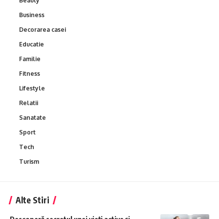
Beauty
Business
Decorarea casei
Educatie
Familie
Fitness
Lifestyle
Relatii
Sanatate
Sport
Tech
Turism
Alte Stiri
Descoperă secretul unei vieți active și