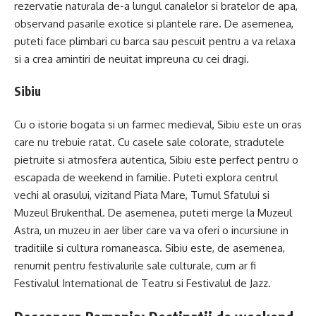
rezervatie naturala de-a lungul canalelor si bratelor de apa,
observand pasarile exotice si plantele rare. De asemenea,
puteti face plimbari cu barca sau pescuit pentru a va relaxa
si a crea amintiri de neuitat impreuna cu cei dragi.
Sibiu
Cu o istorie bogata si un farmec medieval, Sibiu este un oras
care nu trebuie ratat. Cu casele sale colorate, stradutele
pietruite si atmosfera autentica, Sibiu este perfect pentru o
escapada de weekend in familie. Puteti explora centrul
vechi al orasului, vizitand Piata Mare, Turnul Sfatului si
Muzeul Brukenthal. De asemenea, puteti merge la Muzeul
Astra, un muzeu in aer liber care va va oferi o incursiune in
traditiile si cultura romaneasca. Sibiu este, de asemenea,
renumit pentru festivalurile sale culturale, cum ar fi
Festivalul International de Teatru si Festivalul de Jazz.